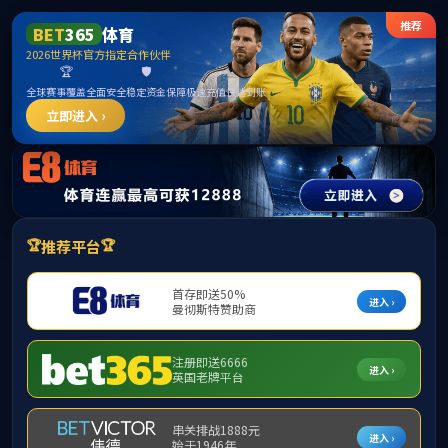
3044永利集团(中国)有限公司官方网站-欢迎光临
学校首页
OA办公
教务系统
图书馆
Toggl
Naviga
首页
党建工作
3044永利集团官网学生党支部召开 入党
流程宣讲会
2024.10.23
党建工作
为进一步加强党员队伍建设，提高党员发展质量，
2024
年10月23日中午12：00，3044永利集团官网学生党支部在艺
术楼204召开入党流程宣讲会，2024年下半年入党申请人、
入党积极分子共同参会。这次会议旨在帮助入党申请人全面
了解入党的具体流程和要求，明确努力方向，积极向党组织