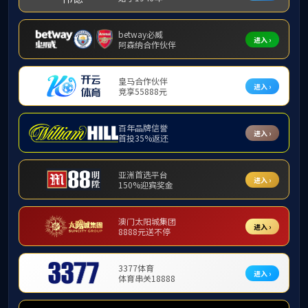
会议开篇，全体参会人员齐奏《国际歌》，庄重的旋律
为大会营造了严肃的政治氛围。第二项议程中，李晓霞老师
围绕“为党育人、为国育才”主题开展领学，深入解读新时代
高校落实立德树人根本任务的要求与路径。她强调，高校党
员教师需坚定理想信念、恪守党的教育方针，以培养德智体
美劳全面发展的社会主义建设者和接班人为核心目标，扎实
推进“五育并举”；要将思想政治工作贯穿学科建设、教学过